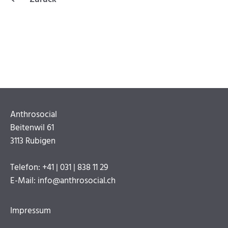
Anthrosocial
Beitenwil 61
3113 Rubigen
Telefon: +41 | 031 | 838 11 29
E-Mail: info@anthrosocial.ch
Navigation
überspringen
Impressum