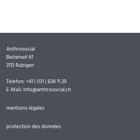
Anthrosocial
Beitenwil 61
3113 Rubigen
Telefon: +41 | 031 | 838 11 29
E-Mail: info@anthrosocial.ch
Aller
au
mentions légales
contenu
protection des données