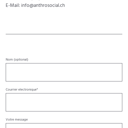
E-Mail: info@anthrosocial.ch
Nom (optional)
Champ
Courrier electronique
*
obligatoire
Votre message